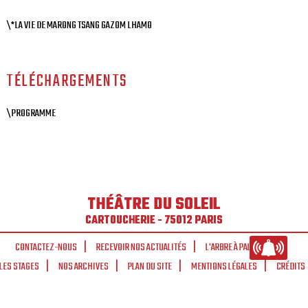
\*LA VIE DE MARONG TSANG GAZOM LHAMO
TÉLÉCHARGEMENTS
\PROGRAMME
THÉÂTRE DU SOLEIL
CARTOUCHERIE - 75012 PARIS
CONTACTEZ-NOUS
RECEVOIR NOS ACTUALITÉS
L'ARBRE À PALABRES
LES STAGES
NOS ARCHIVES
PLAN DU SITE
MENTIONS LÉGALES
CRÉDITS