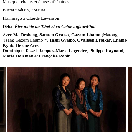
Musique, chants et danses tibétaines
Buffet tibétain, librairie
Hommage à
Claude Levenson
Débat
Être poète au Tibet et en Chine aujourd’hui
Avec
Ma Desheng, Samten Gyatso, Gazom Lhamo
(Marong
Ysang Gazom Lhamo)*,
Tashi Gyalpo, Gyaltsen Drolkar, Lhamo
Kyab, Hélène Arié,
Dominique Tassel, Jacques-Marie Legendre, Philippe Raynaud,
Marie Holzman
et
Françoise Robin