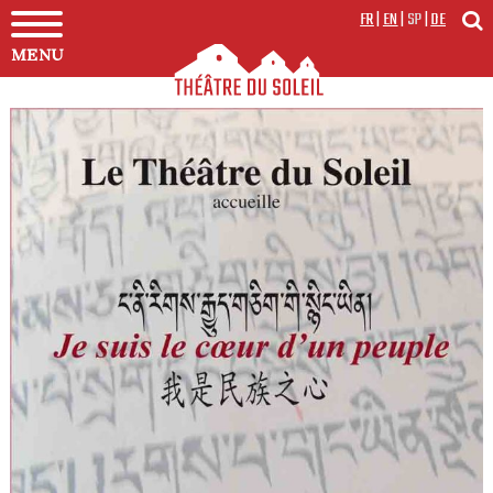
FR
|
EN
|
SP
|
DE
MENU