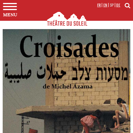
FR
|
EN
|
SP
|
DE
MENU