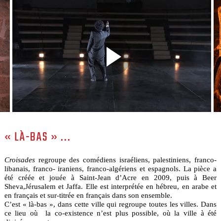
« LÀ-BAS » ...
Croisades
regroupe des comédiens israéliens, palestiniens, franco-
libanais, franco- iraniens, franco-algériens et espagnols. La pièce a
été créée et jouée à Saint-Jean d’Acre en 2009, puis à Beer
Sheva,Jérusalem et Jaffa. Elle est interprétée en hébreu, en arabe et
en français et sur-titrée en français dans son ensemble.
C’est « là-bas », dans cette ville qui regroupe toutes les villes. Dans
ce lieu où la co-existence n’est plus possible, où la ville à été