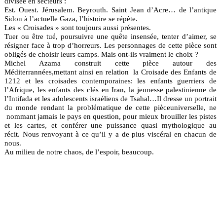
divisée en secteurs :
Est. Ouest. Jérusalem. Beyrouth. Saint Jean d’Acre… de l’antique
Sidon à l’actuelle Gaza, l’histoire se répète.
Les « Croisades » sont toujours aussi présentes.
Tuer ou être tué, poursuivre une quête insensée, tenter d’aimer, se
résigner face à trop d’horreurs. Les personnages de cette pièce sont
obligés de choisir leurs camps. Mais ont-ils vraiment le choix ?
Michel Azama construit cette pièce autour des
Méditerrannées,mettant ainsi en relation la Croisade des Enfants de
1212 et les croisades contemporaines: les enfants guerriers de
l’Afrique, les enfants des clés en Iran, la jeunesse palestinienne de
l’Intifada et les adolescents israéliens de Tsahal…Il dresse un portrait
du monde rendant la problématique de cette pièceuniverselle, ne
nommant jamais le pays en question, pour mieux brouiller les pistes
et les cartes, et conférer une puissance quasi mythologique au
récit. Nous renvoyant à ce qu’il y a de plus viscéral en chacun de
nous.
Au milieu de notre chaos, de l’espoir, beaucoup.