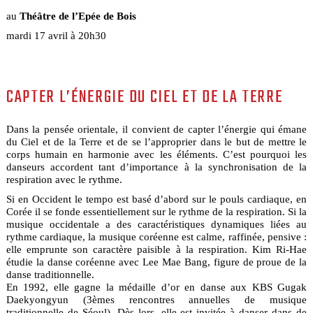
au
Théâtre de l’Epée de Bois
mardi 17 avril à 20h30
CAPTER L’ÉNERGIE DU CIEL ET DE LA TERRE
Dans la pensée orientale, il convient de capter l’énergie qui émane
du Ciel et de la Terre et de se l’approprier dans le but de mettre le
corps humain en harmonie avec les éléments. C’est pourquoi les
danseurs accordent tant d’importance à la synchronisation de la
respiration avec le rythme.
Si en Occident le tempo est basé d’abord sur le pouls cardiaque, en
Corée il se fonde essentiellement sur le rythme de la respiration. Si la
musique occidentale a des caractéristiques dynamiques liées au
rythme cardiaque, la musique coréenne est calme, raffinée, pensive :
elle emprunte son caractère paisible à la respiration. Kim Ri-Hae
étudie la danse coréenne avec Lee Mae Bang, figure de proue de la
danse traditionnelle.
En 1992, elle gagne la médaille d’or en danse aux KBS Gugak
Daekyongyun (3èmes rencontres annuelles de musique
traditionnelle de Séoul). Dès lors, elle est invitée à danser dans de