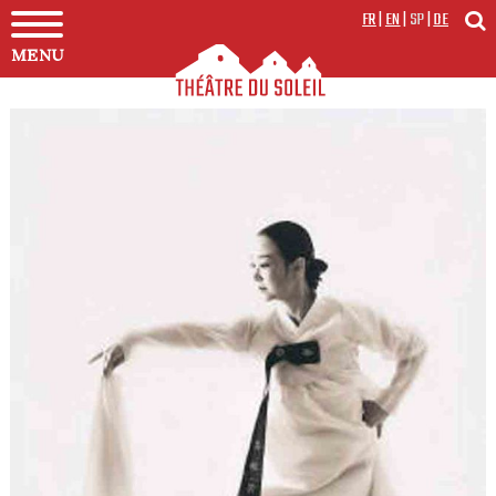
FR
|
EN
|
SP
|
DE
MENU