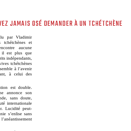
AVEZ JAMAIS OSÉ DEMANDER À UN TCHÉTCHÈNE
lu par Vladimir
s tchétchènes et
rencontre aucune
 il est plus que
rits indépendants,
vives tchétchènes
semble à l’avenir
ant, à celui des
ation est double.
ine annonce son
nde, sans doute,
té internationale
er. Lucidité peut-
nie s’enlise sans
 l’anéantissement