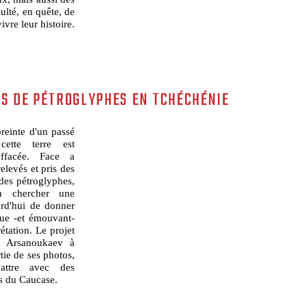
ulté, en quête, de
ivre leur histoire.
ÉS DE PÉTROGLYPHES EN TCHÉCHÉNIE
preinte d'un passé
ette terre est
effacée. Face a
elevés et pris des
 des pétroglyphes,
en chercher une
ourd'hui de donner
que -et émouvant-
étation. Le projet
an Arsanoukaev à
tie de ses photos,
attre avec des
es du Caucase.