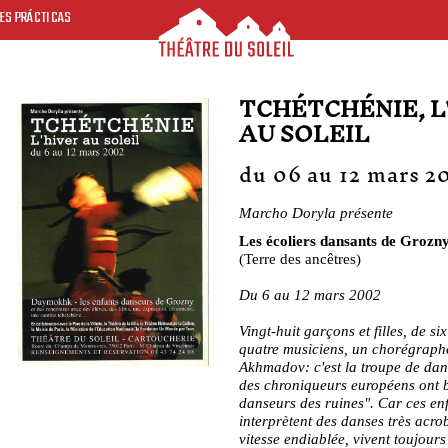
ES PRÁCTICAS
TCHÉTCHÉNIE, L
AU SOLEIL
du 06 au 12 mars 2
Marcho Doryla présente
Les écoliers dansants de Groz
(Terre des ancêtres)
Du 6 au 12 mars 2002
Vingt-huit garçons et filles, de si
quatre musiciens, un chorégrap
Akhmadov: c'est la troupe de d
des chroniqueurs européens ont b
danseurs des ruines". Car ces enf
interprètent des danses très acro
vitesse endiablée, vivent toujours