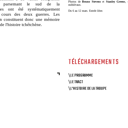
Photos de
Bruno Stevens
et
Stanley Greens
, 
ues parsemant le sud de la
médiévaux.
lles ont été systématiquement
Du 6 au 12 mars. Entrée libre.
cours des deux guerres. Les
an constituent donc une mémoire
de l'histoire tchétchène.
TÉLÉCHARGEMENTS
\LE PROGRAMME
\LE TRACT
\L'HISTOIRE DE LA TROUPE