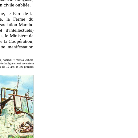
 civile oubliée.
ne, le Parc de la
lle, la Ferme du
association Marcho
t d'intellectuels)
is, le Ministère de
de la Coopération,
te manifestation
0, samedi 9 mars à 20h30,
tte intégralement reversée à
ns de 12 ans et les groupes