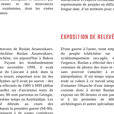
 russes et des mouvances
représentants de peuples en diffic
s extrémistes, dont les visées
longue date, d’un territoire pour v
ation.
EXPOSITION DE RELEV
avaux de Ruslan Arsanoukaev,
D'une guerre à l'autre, toute em
hétchène Ruslan Arsanoukaev,
du peuple tchétchène sur c
tchène, est aujourd'hui à Bakou
systématiquement saccagée, 
n. Fuyant les bombardements
l'urgence, Ruslan a effectué des r
 en novembre 1999, il avait
centaines de photos des tours et
îne du Caucase à pied, dans la
sans pouvoir s'attarder à 
eu nourri, emportant avec lui des
interprétation. Il est temps auj
lyphes qu'il avait pu sauver : des
toute sa valeur à ce travail uni
 a effectués de 1989 à l999 (début
d'entamer l'ébauche d'une interpr
uelle) sur d'anciennes tours de
consiste donc à inviter Rusl
nes, 80 sont parvenus en Géorgie,
exposer ses 80 dessins et une par
xième temps en Azerbaïdjan. Les
et à lui permettre de déb
té détruits au cours des
archéologues et autres spécialist
puis la première guerre (94-96).
tiennent à de vastes complexes