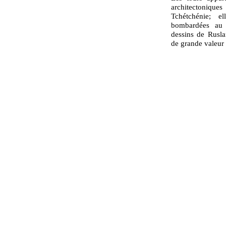
architectoniq
Tchétchénie; e
bombardées au 
dessins de Rusl
de grande valeur 