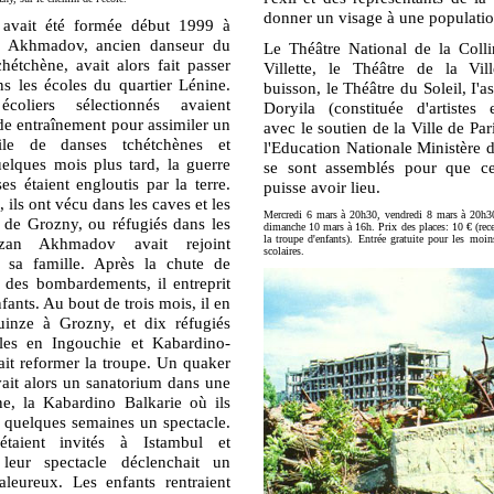
donner un visage à une population
it été formée début 1999 à
 Akhmadov, ancien danseur du
Le Théâtre National de la Colli
chétchène, avait alors fait passer
Villette, le Théâtre de la Vi
ns les écoles du quartier Lénine.
buisson, le Théâtre du Soleil, I'
coliers sélectionnés avaient
Doryila (constituée d'artistes e
 entraînement pour assimiler un
avec le soutien de la Ville de Par
icile de danses tchétchènes et
l'Education Nationale Ministère 
elques mois plus tard, la guerre
se sont assemblés pour que cet
ses étaient engloutis par la terre.
puisse avoir lieu.
 ils ont vécu dans les caves et les
Mercredi 6 mars à 20h30, vendredi 8 mars à 20h3
s de Grozny, ou réfugiés dans les
dimanche 10 mars à 16h. Prix des places: 10 € (rece
la troupe d'enfants). Entrée gratuite pour les moi
mzan Akhmadov avait rejoint
scolaires.
c sa famille. Après la chute de
t des bombardements, il entreprit
nfants. Au bout de trois mois, il en
uinze à Grozny, et dix réfugiés
lles en Ingouchie et Kabardino-
ait reformer la troupe. Un quaker
vait alors un sanatorium dans une
ne, la Kabardino Balkarie où ils
 quelques semaines un spectacle.
taient invités à Istambul et
leur spectacle déclenchait un
leureux. Les enfants rentraient