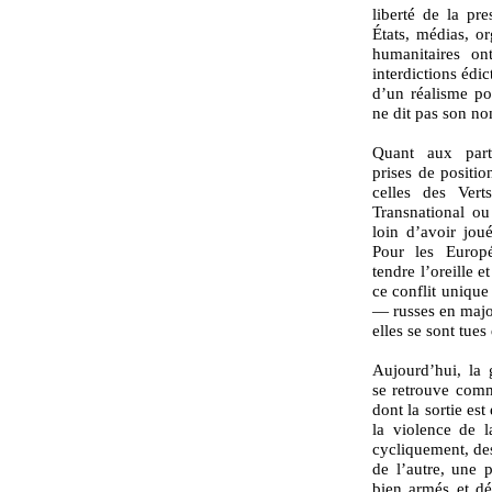
liberté de la pr
États, médias, o
humanitaires ont
interdictions édi
d’un réalisme p
ne dit pas son n
Quant aux parti
prises de positio
celles des Vert
Transnational ou
loin d’avoir joué
Pour les Europé
tendre l’oreille e
ce conflit unique
— russes en majo
elles se sont tues
Aujourd’hui, la 
se retrouve comm
dont la sortie est
la violence de l
cycliquement, de
de l’autre, une 
bien armés et dé