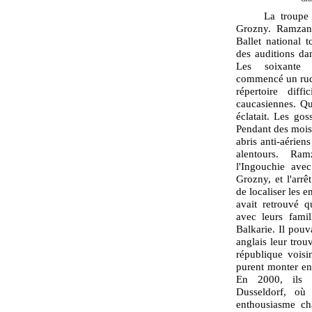
La troupe ava
Grozny. Ramzan
Ballet national t
des auditions da
Les soixante é
commencé un rude
répertoire diff
caucasiennes. Qu
éclatait. Les gos
Pendant des mois,
abris anti-aérien
alentours. Ra
l'Ingouchie ave
Grozny, et l'arrê
de localiser les e
avait retrouvé q
avec leurs fami
Balkarie. Il pouv
anglais leur trou
république voisi
purent monter en
En 2000, ils é
Dusseldorf, où 
enthousiasme cha