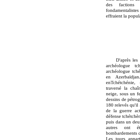
des factions
fondamentaliste
effraient la popul
D'après les tr
archéologue tc
archéologue tché
en Azerbaïdja
enTchétchénie,
traversé la cha
neige, sous un f
dessins de pétrog
180 relevés qu'il
de la guerre act
défense tchétchè
puis dans un deu
autres ont é
bombardements de
Les tours appar