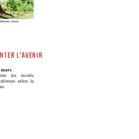
dements russes.
ENTER L’AVENIR
 mars
.
tre les invités
térieurs selon la
ur.