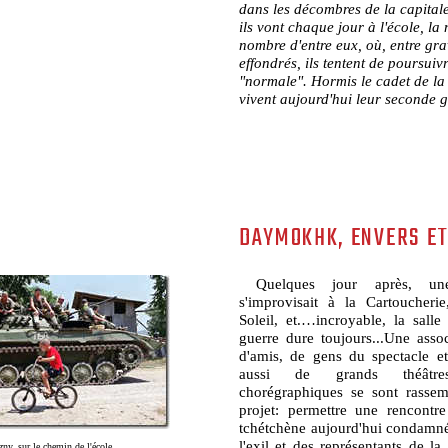
dans les décombres de la capitale
ils vont chaque jour à l'école, l
nombre d'entre eux, où, entre gra
effondrés, ils tentent de poursuiv
"normale". Hormis le cadet de la 
vivent aujourd'hui leur seconde g
DAYMOKHK, ENVERS ET
Quelques jour après, une 
s'improvisait à la Cartoucheri
Soleil, et.…incroyable, la salle
guerre dure toujours...Une assoc
d'amis, de gens du spectacle et
aussi de grands théâtr
chorégraphiques se sont rassem
projet: permettre une rencontre
tchétchène aujourd'hui condamné
l'exil et des représentants de la 
zny, sur le chemin de l'école.