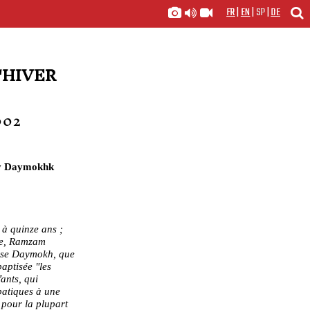
FR
|
EN
|
SP
|
DE
'HIVER
002
ny Daymokhk
x à quinze ans ;
he, Ramzam
anse Daymokh, que
aptisée "les
ants, qui
batiques à une
 pour la plupart