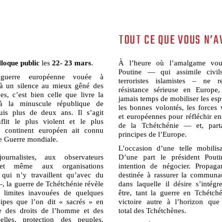
TOUT CE QUE VOUS N’
lloque public
les
22- 23 mars
.
À l’heure où l’amalgame vou
Poutine — qui assimile civil
guerre européenne vouée à
terroristes islamistes – ne 
t à un silence au mieux gêné des
résistance sérieuse en Europe,
es, c’est bien celle que livre la
jamais temps de mobiliser les esp
à la minuscule république de
les bonnes volontés, les forces 
uis plus de deux ans. Il s’agit
et européennes pour réfléchir en
flit le plus violent et le plus
de la Tchétchénie — et, part
e continent européen ait connu
principes de l’Europe.
e Guerre mondiale.
L’occasion d’une telle mobilis
ournalistes, aux observateurs
D’une part le président Pout
x et même aux organisations
intention de négocier. Propaga
qui n’y travaillent qu’avec du
destinée à rassurer la communau
, la guerre de Tchétchénie révèle
dans laquelle il désire s’intégr
s limites inavouées de quelques
être, tant la guerre en Tchétché
ipes que l’on dit « sacrés » en
victoire autre à l’horizon que
e des droits de l’homme et des
total des Tchétchènes.
uelles, protection des peuples,