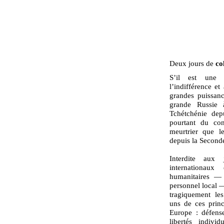
Deux jours de
co
S’il est une 
l’indifférence e
grandes puissanc
grande Russie 
Tchétchénie dep
pourtant du con
meurtrier que l
depuis la Second
Interdite aux j
internationau
humanitaires — 
personnel local —
tragiquement le
uns de ces princ
Europe : défens
libertés individ