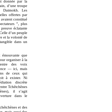
t donnée par la
ain, d’une troupe
y, Daimokh. Les
lles offertes par
 avaient constitué
ectateurs ”, plus
 preuve éclatante
 Celle d’un peuple
re et la volonté de
 tangible dans un
et émouvante que
ur organiser à la
 entre des voix
ence — ici, mais
uns de ceux qui
oit à exister. Ni
diation discrète
 entre Tchétchènes
nes), il s’agit
verture dans le
tchétchènes et des
ux, mais aussi des