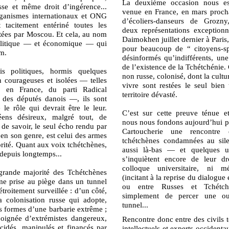
La deuxième occasion nous es
esse et même droit d’ingérence...
venue en France, en mars proch
rganismes internationaux et ONG
d’écoliers-danseurs de Grozn
 tacitement entériné toutes les
deux représentations exceptionne
ctées par Moscou. Et cela, au nom
Daimokhen juillet dernier à Paris,
olitique — et économique — qui
pour beaucoup de “ citoyens-sp
om.
désinformés qu’indifférents, une
de l’existence de la Tchétchénie.
s politiques, hormis quelques
non russe, colonisé, dont la cultu
n courageuses et isolées — telles
vivre sont restées le seul bien
s en France, du parti Radical
territoire dévasté.
 des députés danois —, ils sont
 le rôle qui devrait être le leur.
C’est sur cette preuve ténue 
ens désireux, malgré tout, de
nous nous fondons aujourd’hui po
t de savoir, le seul écho rendu par
Cartoucherie une rencontre
 en son genre, est celui des armes
tchétchènes condamnées au sil
rité. Quant aux voix tchétchènes,
aussi là-bas — et quelques 
 depuis longtemps...
s’inquiètent encore de leur dr
colloque universitaire, ni mé
grande majorité des Tchétchènes
(incitant à la reprise du dialogue
e prise au piège dans un tunnel
ou entre Russes et Tchétchè
 étroitement surveillée : d’un côté,
simplement de percer une ou
a colonisation russe qui adopte,
tunnel...
s formes d’une barbarie extrême ;
poignée d’extrémistes dangereux,
Rencontre donc entre des civils 
cidés, manipulés et financés par
intellectuels et experts occidenta