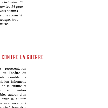
 tchétchène. Et
a numéro 14 pour
vats et murs
re une scolarité
troupe, tous
uerre.
 CONTRE LA GUERRE
représentation
e, au Théâtre du
 était comble. La
iation informelle
 de la culture et
es et centres
blés autour d'un
 entre la culture
e au silence ou à
société française;