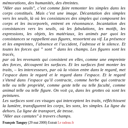
mémorations, des humanités, des étreintes.
"Aller aux seuils", c’est comme faire remonter les simples dans les
corps constitués. Mais c’est une image. Décantation des simples
vers les seuils, là où les consistances des simples qui composent les
corps et les incorporels, entrent en résonnance. Incantation des
consistances vers les seuils, où les fabulations, les motifs, les
expressions, les objets, les matériaux, les animés par quoi les
consistances se rappellent aux figures, ressortent au vif. La présence
et les empreintes, l’absence et l’accident, l’adresse et le silence. Et
toutes les forces qui ” sont ” dans les champs. Les figures sont les
tracés,
par où les revenants qui consistent en elles, comme une empreinte
des forces, découpent les surfaces. Et les surfaces font monter les
traits, – les intercesseurs, par où la vision entre dans le regard, met
l’espace dans le regard et le regard dans l’espace. Et le regard
s’étend dans l’espace qu’il contracte, comme herbe qui contracte
telle ou telle propriété, comme geste telle ou telle faculté, comme
animal telle ou telle figure. On voit ça, dans les grottes où sont les
peintures.
Les surfaces sont ces visages qui interceptent les traits, réfléchissent
la lumière, transfigurent les corps, les sons, les simples. La ligne du
dehors. La ligne de transport, de tresse.
"Aller aux cantates" à travers champs.
François Tanguy
(29 mai 2000) Extrait
Le radeau.fr