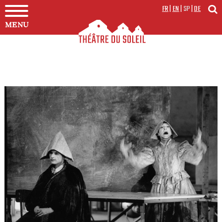
FR
|
EN
|
SP
|
DE
MENU