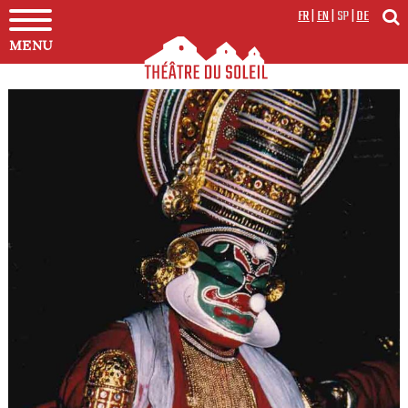
FR
|
EN
|
SP
|
DE
MENU