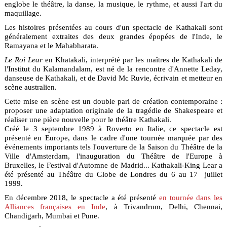
englobe le théâtre, la danse, la musique, le rythme, et aussi l'art du
maquillage.
Les histoires présentées au cours d'un spectacle de Kathakali sont
généralement extraites des deux grandes épopées de l'Inde, le
Ramayana et le Mahabharata.
Le Roi Lear
en Khatakali, interprété par les maîtres de Kathakali de
l'Institut du Kalamandalam, est né de la rencontre d'Annette Leday,
danseuse de Kathakali, et de David Mc Ruvie, écrivain et metteur en
scène australien.
Cette mise en scène est un double pari de création contemporaine :
proposer une adaptation originale de la tragédie de Shakespeare et
réaliser une pièce nouvelle pour le théâtre Kathakali.
Créé le 3 septembre 1989 à Roverto en Italie, ce spectacle est
présenté en Europe, dans le cadre d'une tournée marquée par des
événements importants tels l'ouverture de la Saison du Théâtre de la
Ville d'Amsterdam, l'inauguration du Théâtre de l'Europe à
Bruxelles, le Festival d'Automne de Madrid... Kathakali-King Lear a
été présenté au Théâtre du Globe de Londres du 6 au 17 juillet
1999.
En décembre 2018, le spectacle a été présenté
en tournée dans les
Alliances françaises en Inde
, à Trivandrum, Delhi, Chennai,
Chandigarh, Mumbai et Pune.