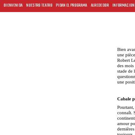
BIENVENIDA
NUESTRO TEATRO
PIDAN EL PROGRAMA
ALREDEDOR
INFORMACION
Bien avan
une pièce
Robert Le
des mois 
stade de 
questionn
une posit
Cabale pr
Pourtant,
connaît. 
continent
amour pour
dernières
toujours,