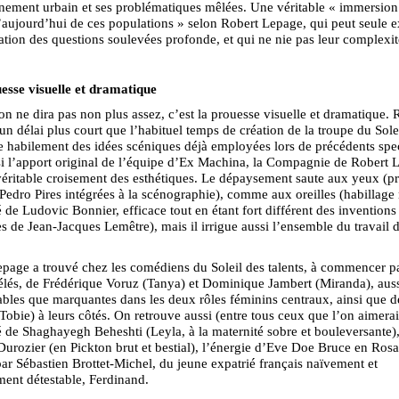
nement urbain et ses problématiques mêlées. Une véritable « immersion
 l’aujourd’hui de ces populations » selon Robert Lepage, qui peut seule 
tion des questions soulevées profonde, et qui ne nie pas leur complexit
esse visuelle et dramatique
on ne dira pas non plus assez, c’est la prouesse visuelle et dramatique. 
 un délai plus court que l’habituel temps de création de la troupe du Solei
ie habilement des idées scéniques déjà employées lors de précédents spe
i l’apport original de l’équipe d’Ex Machina, la Compagnie de Robert 
éritable croisement des esthétiques. Le dépaysement saute aux yeux (pr
Pedro Pires intégrées à la scénographie), comme aux oreilles (habillage
é de Ludovic Bonnier, efficace tout en étant fort différent des inventions
es de Jean-Jacques Lemêtre), mais il irrigue aussi l’ensemble du travail d
page a trouvé chez les comédiens du Soleil des talents, à commencer p
élés, de Frédérique Voruz (Tanya) et Dominique Jambert (Miranda), aus
bles que marquantes dans les deux rôles féminins centraux, ainsi que d
Tobie) à leurs côtés. On retrouve aussi (entre tous ceux que l’on aimerait
té de Shaghayegh Beheshti (Leyla, à la maternité sobre et bouleversante),
urozier (en Pickton brut et bestial), l’énergie d’Eve Doe Bruce en Rosa,
 par Sébastien Brottet-Michel, du jeune expatrié français naïvement et
ent détestable, Ferdinand.