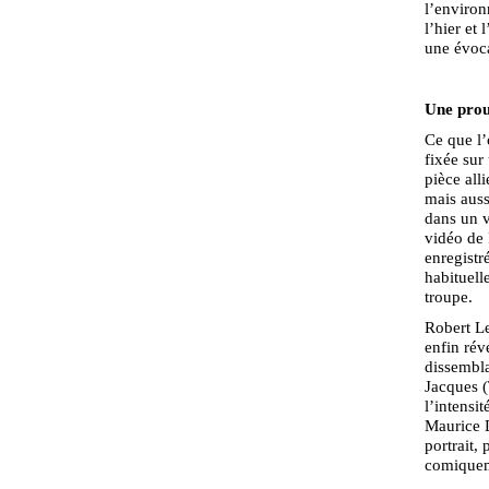
l’environ
l’hier et
une évoca
Une prou
Ce que l’
fixée sur
pièce all
mais auss
dans un v
vidéo de 
enregistr
habituell
troupe.
Robert Le
enfin rév
dissembla
Jacques (
l’intensi
Maurice D
portrait,
comiquem