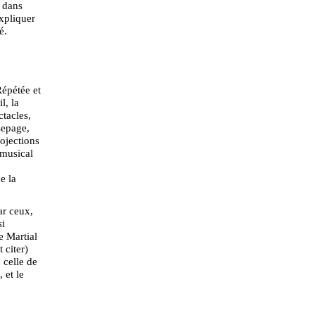
 dans
expliquer
é.
Répétée et
l, la
ctacles,
Lepage,
ojections
 musical
e la
ar ceux,
si
e Martial
 citer)
 celle de
 et le