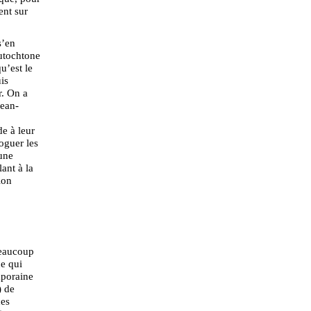
ent sur
s’en
autochtone
u’est le
is
r. On a
Jean-
de à leur
loguer les
’une
ant à la
ion
beaucoup
ue qui
mporaine
) de
des