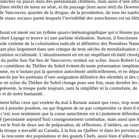
blanches ou placer dans des pensionnats chrétiens, mais aussi d’une affa
 (bien réelle) de tueur en série, et du paysage (tout aussi réel) du
Downt
e Vancouver, quartier de la drogue, de la prostitution, de tous les naufr
de maux sociaux parmi lesquels l’invisibilité des autochtones est un élé
choral est mené sur un rythme quasi-cinématographique qui n’étonne pas
obert Lepage et trouve ici une parfaite réalisation. Surtout, il fonction
ole violente de la colonisation radicale et définitive des Premières Natio
rant plus largement dans une critique de trois siècles de mondialisation c
pulsion occidentale. L’aboutissement en est un stupéfiant récitatif choré
 du jardin Sun-Yat Sen de Vancouver, restitué sur scène. Aussi Robert 
 comédiens du Théâtre du Soleil évitent-ils toute présentation simpliste
isme, en n’isolant pas la question autochtone artificiellement, et en dépa
lancée par les partisans d’une assignation définitive des identités et des c
r en scène du Théâtre du Soleil change pour une fois, mais derrière les 
présente, la troupe parle toujours, sans la simplifier ni la contrefaire, de 
 et de notre humanité.
isent hélas ceux qui veulent du mal à
Kanata
autant que ceux, trop no
ent à prendre position, ou qui feignent de ne pas comprendre ce dont il e
 c’est, non seulement que la cause autochtone est ici justement défendue
ité (persistante aujourd’hui) courageusement combattue, mais aussi que l
 est le fruit de deux ans de préparation, de réflexions, d’ateliers, au cour
la troupe a travaillé au Canada, à la fois au Québec et dans les province
à la rencontre des populations et des grands Chefs, aussi bien d’ailleurs