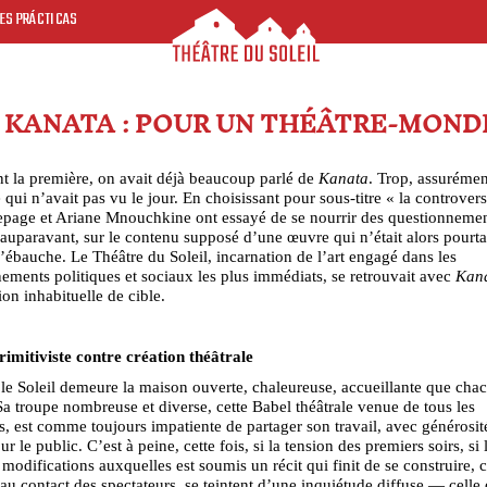
ES PRÁCTICAS
KANATA : POUR UN THÉÂTRE-MOND
t la première, on avait déjà beaucoup parlé de
Kanata
. Trop, assurémen
 qui n’avait pas vu le jour. En choisissant pour sous-titre « la controvers
page et Ariane Mnouchkine ont essayé de se nourrir des questionnemen
auparavant, sur le contenu supposé d’une œuvre qui n’était alors pourt
l’ébauche. Le Théâtre du Soleil, incarnation de l’art engagé dans les
ements politiques et sociaux les plus immédiats, se retrouvait avec
Kan
ion inhabituelle de cible.
imitiviste contre création théâtrale
 le Soleil demeure la maison ouverte, chaleureuse, accueillante que cha
Sa troupe nombreuse et diverse, cette Babel théâtrale venue de tous les
s, est comme toujours impatiente de partager son travail, avec générosit
 le public. C’est à peine, cette fois, si la tension des premiers soirs, si 
 modifications auxquelles est soumis un récit qui finit de se construire
 au contact des spectateurs, se teintent d’une inquiétude diffuse — celle