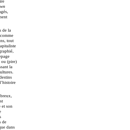
ire
own
agés,
ment
 de la
ne comme
ns, tout
apitaliste
graphié,
Lepage
 ou (pire)
ssant la
ultures.
destins
l’histoire
mbreux,
st
 et son
e
s
s de
 que dans