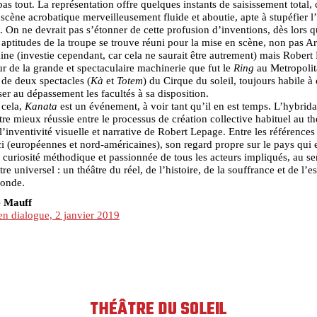
pas tout. La représentation offre quelques instants de saisissement total
scène acrobatique merveilleusement fluide et aboutie, apte à stupéfier 
. On ne devrait pas s’étonner de cette profusion d’inventions, dès lors 
 aptitudes de la troupe se trouve réuni pour la mise en scène, non pas A
e (investie cependant, car cela ne saurait être autrement) mais Robert
ur de la grande et spectaculaire machinerie que fut le
Ring
au Metropoli
 de deux spectacles (
Kà
et
Totem
) du Cirque du soleil, toujours habile à 
ser au dépassement les facultés à sa disposition.
 cela,
Kanata
est un événement, à voir tant qu’il en est temps. L’hybrida
tre mieux réussie entre le processus de création collective habituel au th
t l’inventivité visuelle et narrative de Robert Lepage. Entre les références
ci (européennes et nord-américaines), son regard propre sur le pays qui e
la curiosité méthodique et passionnée de tous les acteurs impliqués, au se
re universel : un théâtre du réel, de l’histoire, de la souffrance et de l’e
monde.
e Mauff
en dialogue, 2 janvier 2019
THÉÂTRE DU SOLEIL