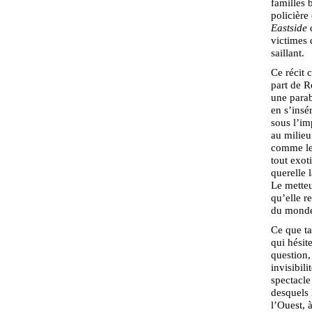
familles 
policière
Eastside
d
victimes 
saillant.
Ce récit 
part de R
une parab
en s’insé
sous l’im
au milieu
comme les
tout exot
querelle 
Le metteu
qu’elle re
du monde
Ce que ta
qui hésit
question,
invisibil
spectacle
desquels 
l’Ouest, 