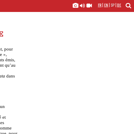
FR
|
EN
|
SP
|
DE
E
t, pour
e »,
ts émis,
ant qu’au
ata
dans
cun
é et
les
, comme
 que, pour