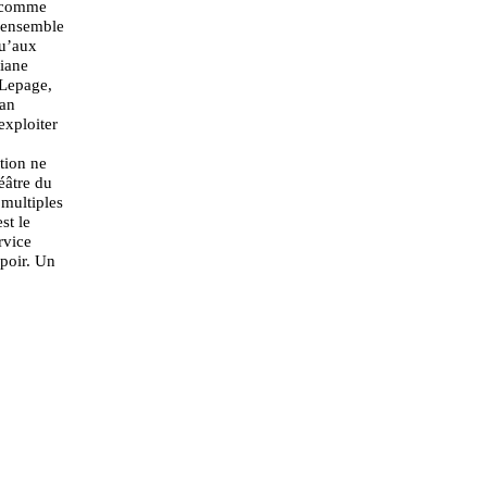
, comme
l’ensemble
qu’aux
riane
 Lepage,
tan
exploiter
tion ne
éâtre du
 multiples
st le
rvice
spoir. Un