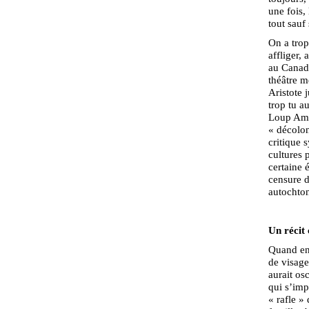
une fois,
tout sauf 
On a trop
affliger,
au Canada
théâtre m
Aristote 
trop tu a
Loup Amse
« décolon
critique 
cultures 
certaine 
censure d
autochto
Un récit 
Quand enf
de visage
aurait os
qui s’imp
« rafle »