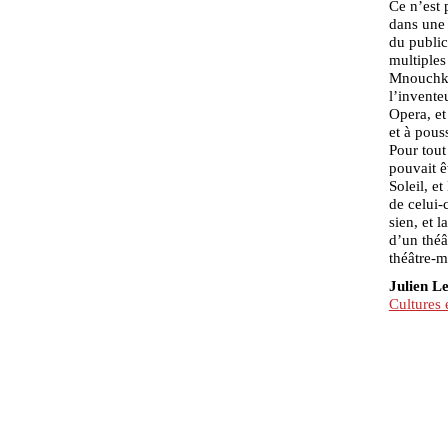
Ce n’est 
dans une 
du public
multiples
Mnouchkin
l’invente
Opera, et
et à pous
Pour tout
pouvait ê
Soleil, e
de celui-
sien, et 
d’un théât
théâtre-
Julien L
Cultures 