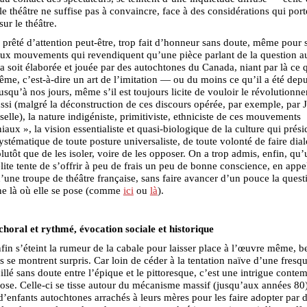
 le théâtre ne suffise pas à convaincre, face à des considérations qui port
sur le théâtre.
 prêté d’attention peut-être, trop fait d’honneur sans doute, même pour 
 aux mouvements qui revendiquent qu’une pièce parlant de la question 
 soit élaborée et jouée par des autochtones du Canada, niant par là ce q
ême, c’est-à-dire un art de l’imitation — ou du moins ce qu’il a été depu
jusqu’à nos jours, même s’il est toujours licite de vouloir le révolutionne
ussi (malgré la déconstruction de ces discours opérée, par exemple, par 
lle), la nature indigéniste, primitiviste, ethniciste de ces mouvements
iaux », la vision essentialiste et quasi-biologique de la culture qui prési
systématique de toute posture universaliste, de toute volonté de faire dia
plutôt que de les isoler, voire de les opposer. On a trop admis, enfin, qu
élite tente de s’offrir à peu de frais un peu de bonne conscience, en appel
’une troupe de théâtre française, sans faire avancer d’un pouce la quest
ne là où elle se pose (comme
ici
ou
là
).
choral et rythmé, évocation sociale et historique
in s’éteint la rumeur de la cabale pour laisser place à l’œuvre même, 
s se montrent surpris. Car loin de céder à la tentation naïve d’une fresq
cillé sans doute entre l’épique et le pittoresque, c’est une intrigue conte
ose. Celle-ci se tisse autour du mécanisme massif (jusqu’aux années 80
 d’enfants autochtones arrachés à leurs mères pour les faire adopter par 