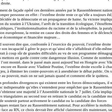
 droite.
ment de façade opéré ces dernières années par le Rassemblement natio
romper personne en effet : l’extrême droite reste ce qu’elle a toujours été
écidée de la démocratie et un propagateur de haine. Sa victoire impliqu
tion du soutien à l’Ukraine, l’arrêt de la transition écologique, l’étouffem
publiques, l’institutionnalisation du racisme et de la xénophobie, la paral
ion européenne, la remise en cause des droits des femmes et le déclen
ise économique et financière majeure…
 souvent dire que, confrontée à l’exercice du pouvoir, l’extrême droite f
 son incapacité à gérer le pays et qu’ainsi elle s’affaiblirait d’elle-même
rait à coup sûr de grandes difficultés au vu de son programme démagog
s mettons en garde contre cette dangereuse illusion. Comme de nombre
l’ont montré, dans le passé mais aussi aujourd’hui en Hongrie avec Vik
encore en Russie avec Vladimir Poutine, l’extrême droite excelle à cha
 jeu, à éliminer les contre-pouvoirs et à anesthésier le débat public. On 
ve au pouvoir, mais on ne sait jamais quand et comment elle le quittera.
s profondes divergences qui existent entre les forces démocratiques, il 
nc indispensable qu’elles s’entendent pour empêcher que le Rassemble
n’obtienne une majorité à l’Assemblée nationale le 7 juillet. Cela impliq
les triangulaires au second tour en retirant le candidat ou la candidate m
 de soutenir partout activement le candidat ou la candidate des forces
ques restant face au Rassemblement national. Pour accélérer la mobilis
 face au RN, ce choix devrait être affiché clairement dès maintenant, sa