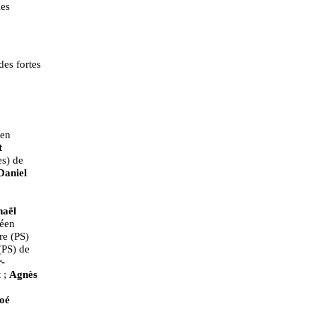
les
des fortes
ien
t
es) de
Daniel
aël
éen
re (PS)
(PS) de
-
 ;
Agnès
oé