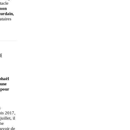
tacle
imon
urdain,
ataires
NE
phaël
 une
 pour
x
uis 2017,
illet, il
phe
ouvoir de