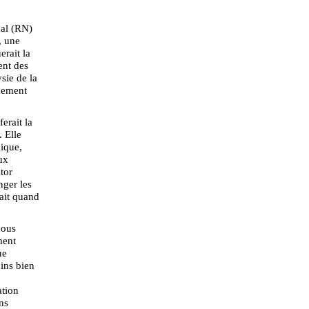
nal (RN)
, une
erait la
ent des
ysie de la
chement
erait la
. Elle
ique,
ux
tor
nger les
sait quand
nous
ment
ue
oins bien
ation
ns