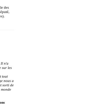
ale des
député,
s).
Il n'a
 sur les
t tout
rge nous a
t sorti de
Du monde
ions