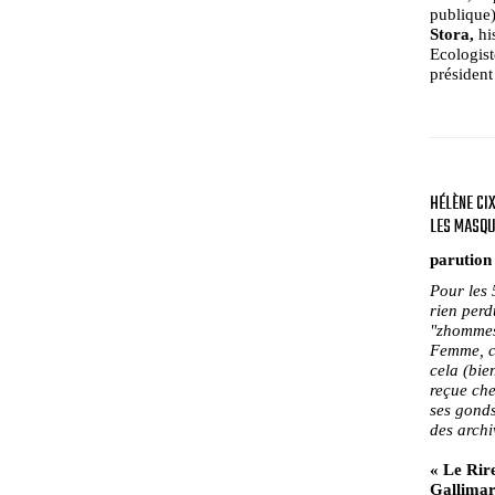
publique)
Stora,
his
Ecologist
président
HÉLÈNE CI
LES MASQU
parution
Pour les 
rien perd
"zhommes"
Femme, ch
cela (bie
reçue chez
ses gonds
des archi
« Le Rire
Gallimard