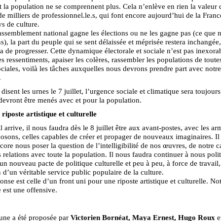
et la population ne se comprennent plus. Cela n’enlève en rien la valeur 
de milliers de professionnel.le.s, qui font encore aujourd’hui de la Franc
s de culture.
ssemblement national gagne les élections ou ne les gagne pas (ce que 
s), la part du peuple qui se sent délaissée et méprisée restera inchangée,
a de progresser. Cette dynamique électorale et sociale n’est pas inexora
es ressentiments, apaiser les colères, rassembler les populations de toutes
ociales, voilà les tâches auxquelles nous devrons prendre part avec notre
.
isent les urnes le 7 juillet, l’urgence sociale et climatique sera toujours
evront être menés avec et pour la population.
riposte artistique et culturelle
l arrive, il nous faudra dès le 8 juillet être aux avant-postes, avec les a
osons, celles capables de créer et propager de nouveaux imaginaires. Il
core nous poser la question de l’intelligibilité de nos œuvres, de notre c
 relations avec toute la population. Il nous faudra continuer à nous polit
un nouveau pacte de politique culturelle et peu à peu, à force de travail,
 d’un véritable service public populaire de la culture.
onse est celle d’un front uni pour une riposte artistique et culturelle. No
e est une offensive.
bune a été proposée par
Victorien Bornéat, Maya Ernest, Hugo Roux
e