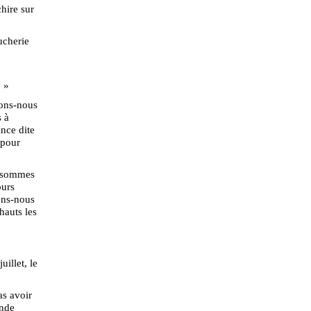
hire sur
ucherie
! »
rons-nous
s à
ance dite
 pour
s sommes
ours
vons-nous
hauts les
illet, le
as avoir
onde