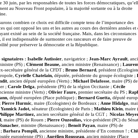
le 30 juin, par les responsables de toutes les forces démocratiques, qu’el
nent au Nouveau Front populaire, à la majorité sortante ou à la droite
ine.
rons combien ce choix est difficile compte tenu de l’importance des
es qui ont opposé les uns et les autres au cours des dernières années et 
ayant existé au sein de la société française. Mais, dans les circonstances
, il est indispensable de surmonter ces rancœurs et de faire preuve de
ilité pour préserver la démocratie et la République.
signataires :
Isabelle Autissier
, navigatrice ;
Jean-Marc Ayrault
, anc
inistre (PS) ;
Clément Beaune,
ancien ministre (Renaissance) ;
Lauren
ex-secrétaire général de la CFDT ;
Bruno Bernard
, président (Ecologist
ropole,
Cyrielle Chatelain,
députée, présidente du groupe écologiste ;
ndit
, ancien député européen (Verts) ;
Michael Delafosse
, maire (PS) de
er ;
Carole Delga
, présidente (PS) de la région Occitanie ;
Cécile
ncienne ministre (Verts) ;
Olivier Faure,
premier secrétaire du PS ;
Raph
ann,
député européen (Place publique) ;
Bernard Guetta,
député europ
;
Pierre Hurmic
, maire (Ecologistes) de Bordeaux ;
Anne Hidalgo
, mai
;
Yannick Jadot,
sénateur (Ecologistes) de Paris ;
Mathieu Klein
, maire 
Philippe Martinez,
ancien secrétaire général de la CGT ;
Nicolas Meyer
l
, maire (PS) de Rouen ;
Pierre Ouzoulias,
vice-président (PC) du Sénat
-Runacher
, ministre (Renaissance) ;
Benoît Payan
, maire (PS) de
 ;
Barbara Pompili,
ancienne ministre, présidente d’En commun ! ;
Chl
éputée européenne (PS) ;
Aurélien Rousseau
, ancien ministre (Place