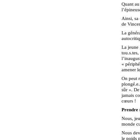
Quant au 
l’épineus
Ainsi, sa
de Vincen
La généra
autocriti
La jeune 
tou.s.tes
l’inaugur
« périphé
amener le
On peut r
plongé.e.
sûr ». De
jamais co
cœurs !
Prendre 
Nous, jeu
monde cul
Nous devr
le poids 