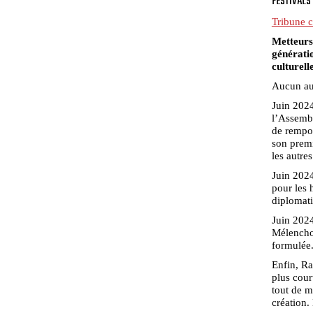
FESTIVALS
Tribune c
Metteurs
génératio
culturell
Aucun aut
Juin 2024
l’Assembl
de rempor
son premi
les autres
Juin 2024
pour les 
diplomati
Juin 2024
Mélenchon
formulée
Enfin, Ra
plus cour
tout de m
création.