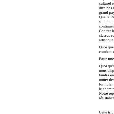
culturel 
dizaines 
grand pay
Que le Ra
souhaiton
continuer
Contrer l
classes s
artistique
Quoi que d
combats d
Pour une 
Quoi qu’i
nous disp
faudra en
nouer des
formuler 
le chemin
Notre rép
résistanc
Cette tri