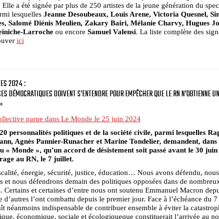
. Elle a été signée par plus de 250 artistes de la jeune génération du spec
rmi lesquelles
Jeanne Desoubeaux, Louis Arene, Victoria Quesnel, S
es, Salomé Diénis Meulien, Zakary Bairi, Mélanie Charvy, Hugues Jo
iniche-Larroche
ou encore
Samuel Valensi
. La liste complète des sign
rouver
ici
ES 2024 :
CES DÉMOCRATIQUES DOIVENT S’ENTENDRE POUR EMPÊCHER QUE LE RN N’OBTIENNE U
»
ollective parue dans Le Monde le 25 juin 2024
20 personnalités politiques et de la société civile, parmi lesquelles Ra
nn, Agnès Pannier-Runacher et Marine Tondelier, demandent, dans
au « Monde », qu’un accord de désistement soit passé avant le 30 juin
rage au RN, le 7 juillet.
iscalité, énergie, sécurité, justice, éducation… Nous avons défendu, nous
s et nous défendrons demain des politiques opposées dans de nombreu
. Certains et certaines d’entre nous ont soutenu Emmanuel Macron dep
e d’autres l’ont combattu depuis le premier jour. Face à l’échéance du 7 ju
ît néanmoins indispensable de contribuer ensemble à éviter la catastro
que, économique, sociale et écologiqueque constituerait l’arrivée au p