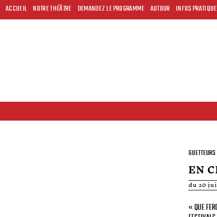
ACCUEIL
NOTRE THÉÂTRE
DEMANDEZ LE PROGRAMME
AUTOUR
INFOS PRATIQU
GUETTEURS 
EN C
du 20 jui
« QUE FER