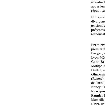
attendre 
appartien
républica
Nous mesu
divergenc
tensions 
présentes
responsab
Premiers 
premier m
Berger
, 
Lyon Mét
Cohn-Be
Montpelli
Duflot
, a
Glucksm
(Renew) 
de Paris 
Nancy ;
Rossigno
Pannier
Marseille
Ridel
, d