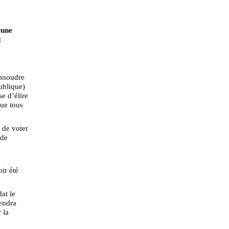
eune
t
issoudre
ublique)
se d’élire
que tous
 de voter
nde
ir été
at le
iendra
 la