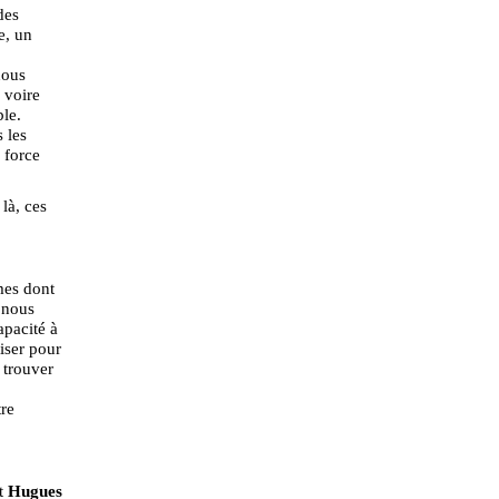
des
e, un
nous
 voire
ble.
 les
 force
 là, ces
rmes dont
 nous
apacité à
iser pour
 trouver
tre
t
Hugues