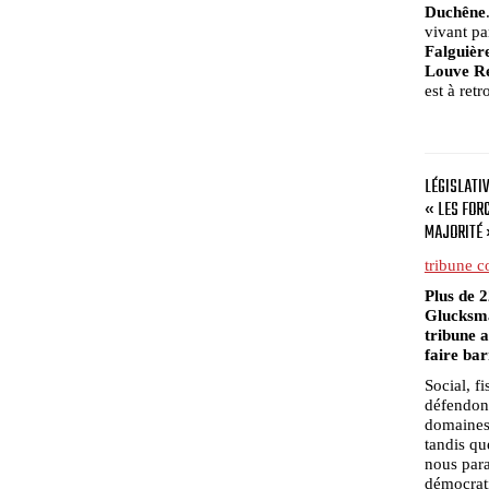
Duchêne
vivant pa
Falguièr
Louve Re
est à ret
LÉGISLATIV
« LES FOR
MAJORITÉ 
tribune c
Plus de 2
Glucksma
tribune 
faire bar
Social, f
défendon
domaines
tandis qu
nous para
démocrati