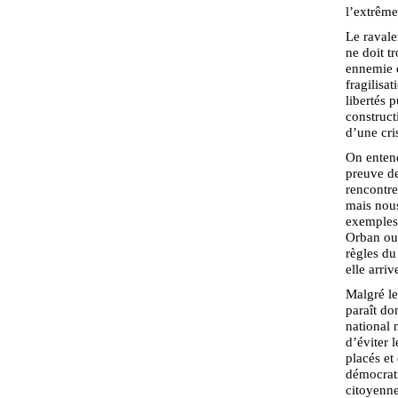
l’extrême
Le ravale
ne doit t
ennemie d
fragilisa
libertés 
construct
d’une cr
On entend
preuve de
rencontre
mais nou
exemples 
Orban ou 
règles du
elle arri
Malgré le
paraît do
national 
d’éviter 
placés et
démocrati
citoyenne