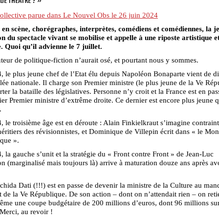
 DE THÉÂTRE ? »
ollective parue dans Le Nouvel Obs le 26 juin 2024
 en scène, chorégraphes, interprètes, comédiens et comédiennes, la j
n du spectacle vivant se mobilise et appelle à une riposte artistique e
e. Quoi qu’il advienne le 7 juillet.
eur de politique-fiction n’aurait osé, et pourtant nous y sommes.
, le plus jeune chef de l’Etat élu depuis Napoléon Bonaparte vient de d
ée nationale. Il charge son Premier ministre (le plus jeune de la Ve Rép
ter la bataille des législatives. Personne n’y croit et la France est en pas
er Premier ministre d’extrême droite. Ce dernier est encore plus jeune 
.
, le troisième âge est en déroute : Alain Finkielkraut s’imagine contraint
héritiers des révisionnistes, et Dominique de Villepin écrit dans « le Mo
que ».
, la gauche s’unit et la stratégie du « Front contre Front » de Jean-Luc
 (marginalisé mais toujours là) arrive à maturation douze ans après avo
.
chida Dati (!!!) est en passe de devenir la ministre de la Culture au mand
t de la Ve République. De son action – dont on n’attendait rien – on ret
ême une coupe budgétaire de 200 millions d’euros, dont 96 millions sur
 Merci, au revoir !