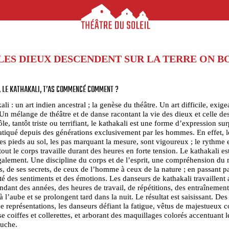
LES DIEUX DESCENDENT SUR LA TERRE ON BO
S, LE KATHAKALI, T’AS COMMENCÉ COMMENT ?
li : un art indien ancestral ; la genèse du théâtre. Un art difficile, exige
Un mélange de théâtre et de danse racontant la vie des dieux et celle d
ôle, tantôt triste ou terrifiant, le kathakali est une forme d’expression su
atiqué depuis des générations exclusivement par les hommes. En effet, l
es pieds au sol, les pas marquant la mesure, sont vigoureux ; le rythme 
tout le corps travaille durant des heures en forte tension. Le kathakali es
galement. Une discipline du corps et de l’esprit, une compréhension du
is, de ses secrets, de ceux de l’homme à ceux de la nature ; en passant pa
é des sentiments et des émotions. Les danseurs de kathakali travaillent
ndant des années, des heures de travail, de répétitions, des entraînement
 l’aube et se prolongent tard dans la nuit. Le résultat est saisissant. Des
de représentations, les danseurs défiant la fatigue, vêtus de majestueux 
 coiffes et collerettes, et arborant des maquillages colorés accentuant 
ouche.