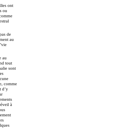
lles ont
s ou
, comme
estral
pas de
ement au
"vie
e au
nd tout
alie sont
es
acune
nse, comme
t d’y
ur
dements
réveil à
nous
alement
rs
elques