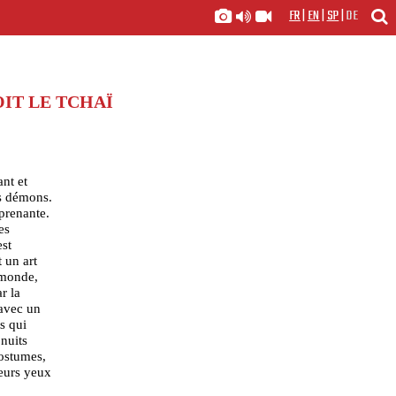
FR
|
EN
|
SP
|
DE
IT LE TCHAÏ
ant et
es démons.
rprenante.
es
est
t un art
 monde,
r la
 avec un
s qui
 nuits
costumes,
leurs yeux