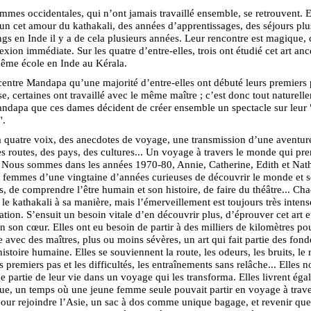
mmes occidentales, qui n’ont jamais travaillé ensemble, se retrouvent. E
 cet amour du kathakali, des années d’apprentissages, des séjours plu
gs en Inde il y a de cela plusieurs années. Leur rencontre est magique
xion immédiate. Sur les quatre d’entre-elles, trois ont étudié cet art anc
ême école en Inde au Kérala.
centre Mandapa qu’une majorité d’entre-elles ont débuté leurs premiers 
se, certaines ont travaillé avec le même maître ; c’est donc tout naturell
ndapa que ces dames décident de créer ensemble un spectacle sur leur 
".
à quatre voix, des anecdotes de voyage, une transmission d’une aventur
es routes, des pays, des cultures... Un voyage à travers le monde qui pre
 Nous sommes dans les années 1970-80, Annie, Catherine, Edith et Nath
 femmes d’une vingtaine d’années curieuses de découvrir le monde et s
s, de comprendre l’être humain et son histoire, de faire du théâtre... Ch
le kathakali à sa manière, mais l’émerveillement est toujours très inte
ation. S’ensuit un besoin vitale d’en découvrir plus, d’éprouver cet art e
n son cœur. Elles ont eu besoin de partir à des milliers de kilomètres po
 avec des maîtres, plus ou moins sévères, un art qui fait partie des fon
istoire humaine. Elles se souviennent la route, les odeurs, les bruits, le 
s premiers pas et les difficultés, les entraînements sans relâche... Elles 
ne partie de leur vie dans un voyage qui les transforma. Elles livrent ég
e, un temps où une jeune femme seule pouvait partir en voyage à trave
pour rejoindre l’Asie, un sac à dos comme unique bagage, et revenir qu