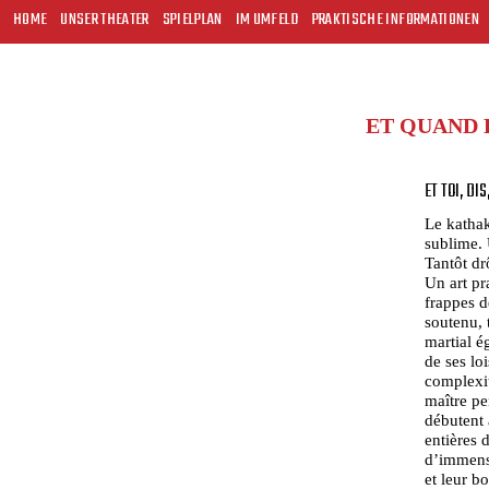
HOME
UNSER THEATER
SPIELPLAN
IM UMFELD
PRAKTISCHE INFORMATIONEN
ET QUAND 
ET TOI, DI
Le kathaka
sublime. 
Tantôt dr
Un art pr
frappes d
soutenu, 
martial é
de ses lo
complexit
maître pe
débutent à
entières 
d’immense
et leur b