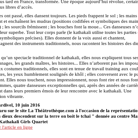
us tard en France, transformée. Une époque aujourd’hui révolue, certai
lus libres d’accès.
s ont passé, elles dansent toujours. Les pieds frappent le sol ; les mains
nt et enchaînent les mudras (positions codifiées et symboliques des main
 ; les sourcils frémissent ; les bouches font la moue... Ces danseuses n’
leur superbe. Tout leur corps parle (le kathakali utilise toutes les parties
symboliques précises). Elles donnent de la voix aussi et chantent,
gnent des instruments traditionnels, nous racontent les histoires des di
 qu’un spectacle traditionnel de kathakali, elles nous expliquent tous se
nnages, les grands maîtres, les histoires... Elles n’arborent pas les impos
 costumes traditionnels, elles sont en tenue de travail training aux cou
es, les yeux humblement soulignés de khôl ; elles conversent avec le pu
t. Elles nous touchent, nous impressionnent, nous font rire et nous font
mmes, quatre danseuses exceptionnelles qui, après des années de carrièr
t dans leurs premiers émois de leur rencontre avec le kathakali. Une
ion vibrante.
rdivel, 10 juin 2016
aru sur le site La Théâtrothèque.com à l'occasion de la représentati
s dieux descendent sur la terre on boit le tchaï " donnée au centre M
Kathakali Girls Quartet
l'article en ligne