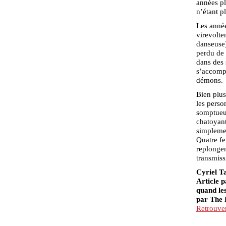
années pl
n’étant p
Les année
virevolte
danseuse)
perdu de 
dans des 
s’accompa
démons.
Bien plus
les perso
somptueux
chatoyant
simplemen
Quatre fe
replongen
transmiss
Cyriel Ta
Article p
quand le
par The 
Retrouver 