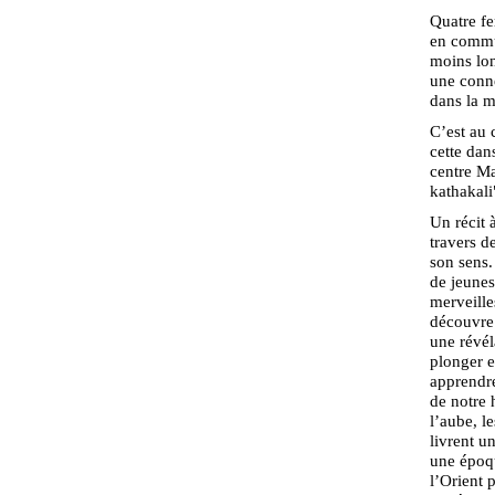
Quatre fe
en commun
moins lon
une conne
dans la m
C’est au 
cette dan
centre Ma
kathakali
Un récit 
travers d
son sens.
de jeunes
merveille
découvre 
une révél
plonger e
apprendre
de notre h
l’aube, le
livrent u
une époqu
l’Orient 